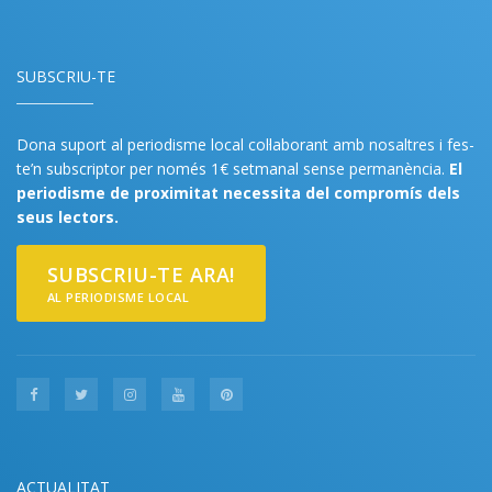
SUBSCRIU-TE
Dona suport al periodisme local col·laborant amb nosaltres i fes-
te’n subscriptor per només 1€ setmanal sense permanència.
El
periodisme de proximitat necessita del compromís dels
seus lectors.
SUBSCRIU-TE ARA!
AL PERIODISME LOCAL
ACTUALITAT