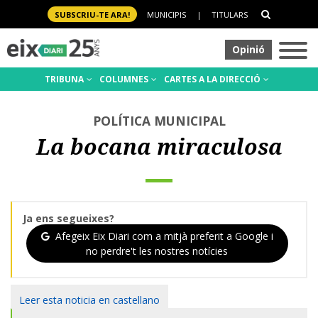
SUBSCRIU-TE ARA!
MUNICIPIS
|
TITULARS
Opinió
TRIBUNA
COLUMNES
CARTES A LA DIRECCIÓ
POLÍTICA MUNICIPAL
La bocana miraculosa
Ja ens segueixes?
Afegeix Eix Diari com a mitjà preferit a Google i
no perdre't les nostres notícies
Leer esta noticia en castellano