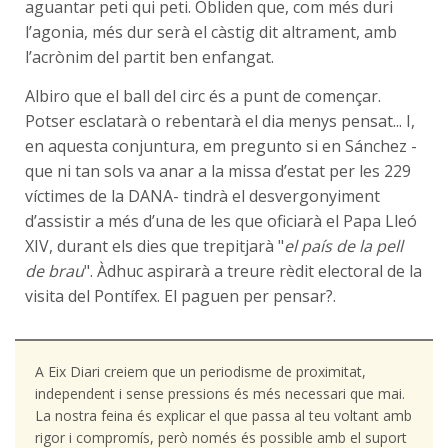
aguantar peti qui peti. Obliden que, com més duri
l’agonia, més dur serà el càstig dit altrament, amb
l’acrònim del partit ben enfangat.
Albiro que el ball del circ és a punt de començar.
Potser esclatarà o rebentarà el dia menys pensat... I,
en aquesta conjuntura, em pregunto si en Sánchez -
que ni tan sols va anar a la missa d’estat per les 229
víctimes de la DANA- tindrà el desvergonyiment
d’assistir a més d’una de les que oficiarà el Papa Lleó
XIV, durant els dies que trepitjarà "
el país de la pell
de brau
". Àdhuc aspirarà a treure rèdit electoral de la
visita del Pontífex. El paguen per pensar?.
A Eix Diari creiem que un periodisme de proximitat,
independent i sense pressions és més necessari que mai.
La nostra feina és explicar el que passa al teu voltant amb
rigor i compromís, però només és possible amb el suport