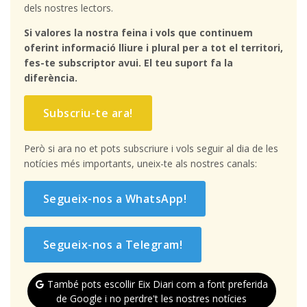
dels nostres lectors.
Si valores la nostra feina i vols que continuem
oferint informació lliure i plural per a tot el territori,
fes-te subscriptor avui. El teu suport fa la
diferència.
Subscriu-te ara!
Però si ara no et pots subscriure i vols seguir al dia de les
notícies més importants, uneix-te als nostres canals:
Segueix-nos a WhatsApp!
Segueix-nos a Telegram!
També pots escollir Eix Diari com a font preferida
de Google i no perdre't les nostres notícies