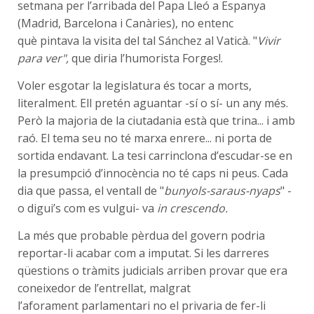
setmana per l’arribada del Papa Lleó a Espanya
(Madrid, Barcelona i Canàries), no entenc
què pintava la visita del tal Sánchez al Vaticà. "
Vivir
para ver",
que diria l’humorista Forges!.
Voler esgotar la legislatura és tocar a morts,
literalment. Ell pretén aguantar -sí o sí- un any més.
Però la majoria de la ciutadania està que trina... i amb
raó. El tema seu no té marxa enrere... ni porta de
sortida endavant. La tesi carrinclona d’escudar-se en
la presumpció d’innocència no té caps ni peus. Cada
dia que passa, el ventall de "
bunyols-saraus-nyaps
" -
o digui’s com es vulgui- va
in crescendo.
La més que probable pèrdua del govern podria
reportar-li acabar com a imputat. Si les darreres
qüestions o tràmits judicials arriben provar que era
coneixedor de l’entrellat, malgrat
l’aforament parlamentari no el privaria de fer-li