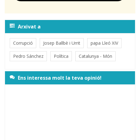
Arxivat a
Corrupció
Josep Ballbè i Urrit
papa Lleó XIV
Pedro Sánchez
Política
Catalunya - Món
Ens interessa molt la teva opinió!