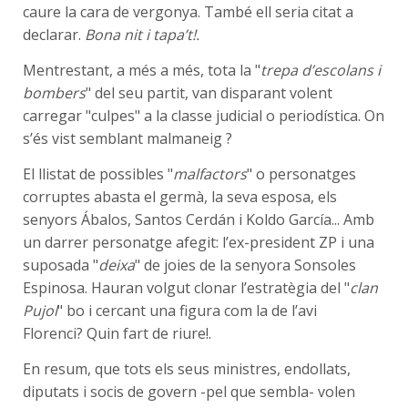
caure la cara de vergonya. També ell seria citat a
declarar.
Bona nit i tapa’t!.
Mentrestant, a més a més, tota la "
trepa d’escolans i
bombers
" del seu partit, van disparant volent
carregar "culpes" a la classe judicial o periodística. On
s’és vist semblant malmaneig ?
El llistat de possibles "
malfactors
" o personatges
corruptes abasta el germà, la seva esposa, els
senyors Ábalos, Santos Cerdán i Koldo García... Amb
un darrer personatge afegit: l’ex-president ZP i una
suposada "
deixa
" de joies de la senyora Sonsoles
Espinosa. Hauran volgut clonar l’estratègia del "
clan
Pujol
" bo i cercant una figura com la de l’avi
Florenci? Quin fart de riure!.
En resum, que tots els seus ministres, endollats,
diputats i socis de govern -pel que sembla- volen