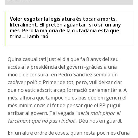
Voler esgotar la legislatura és tocar a morts,
literalment. Ell pretén aguantar -sí o sí- un any
més. Però la majoria de la ciutadania està que
trina... i amb raó
Quina casualitat! Just el dia que fa 8 anys del seu
accés a la presidència del govern -gràcies a una
moció de censura- en Pedro Sánchez sembla un
cadàver polític. Primer de tot, però, vull deixar clar
que no estic adscrit a cap formació parlamentària. A
més, alhora que tampoc no és pas que em generi el
més mínim encís el fet de pensar que el PP pugui
arribar al govern. Tal vegada "
seria molt pitjor el
farciment que no pas l'indiot
". Déu nos en guard!.
En un altre ordre de coses, quan resta poc més d’una