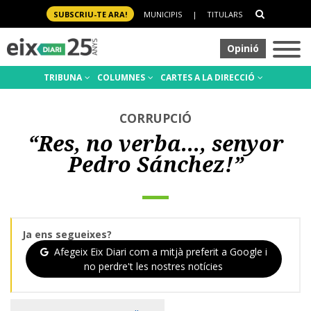
SUBSCRIU-TE ARA!
MUNICIPIS
|
TITULARS
Opinió
TRIBUNA
COLUMNES
CARTES A LA DIRECCIÓ
CORRUPCIÓ
“Res, no verba..., senyor
Pedro Sánchez!”
Ja ens segueixes?
Afegeix Eix Diari com a mitjà preferit a Google i
no perdre't les nostres notícies