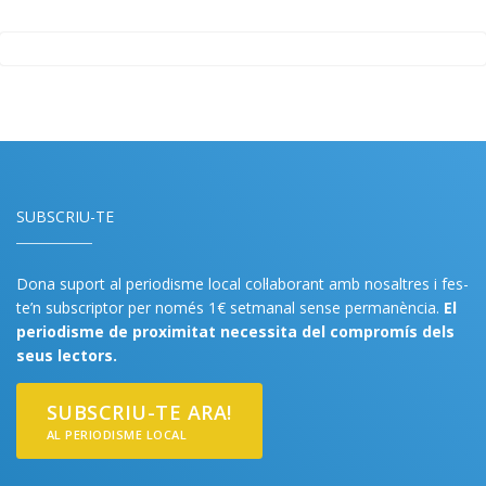
SUBSCRIU-TE
Dona suport al periodisme local col·laborant amb nosaltres i fes-
te’n subscriptor per només 1€ setmanal sense permanència.
El
periodisme de proximitat necessita del compromís dels
seus lectors.
SUBSCRIU-TE ARA!
AL PERIODISME LOCAL