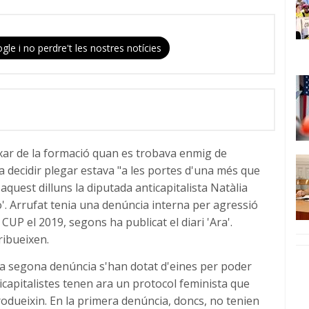
gle i no perdre't les nostres notícies
xar de la formació quan es trobava enmig de
a decidir plegar estava "a les portes d'una més que
aquest dilluns la diputada anticapitalista Natàlia
'. Arrufat tenia una denúncia interna per agressió
CUP el 2019, segons ha publicat el diari 'Ara'.
ribueixen.
 la segona denúncia s'han dotat d'eines per poder
ticapitalistes tenen ara un protocol feminista que
rodueixin. En la primera denúncia, doncs, no tenien