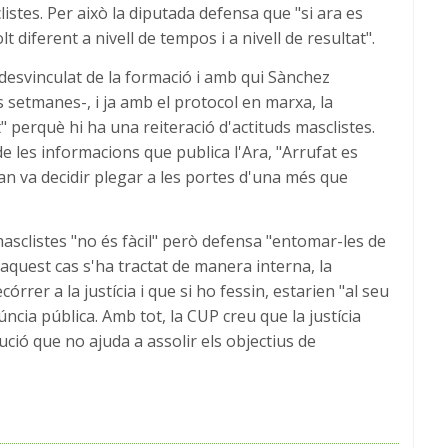
istes. Per això la diputada defensa que "si ara es
t diferent a nivell de tempos i a nivell de resultat".
desvinculat de la formació i amb qui Sànchez
 setmanes-, i ja amb el protocol en marxa, la
 perquè hi ha una reiteració d'actituds masclistes.
de les informacions que publica l'Ara, "Arrufat es
n va decidir plegar a les portes d'una més que
asclistes "no és fàcil" però defensa "entomar-les de
 aquest cas s'ha tractat de manera interna, la
rrer a la justícia i que si ho fessin, estarien "al seu
úncia pública. Amb tot, la CUP creu que la justícia
ució que no ajuda a assolir els objectius de