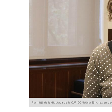
Pla mitjà de la diputada de la CUP-CC Natàlia Sànchez en de