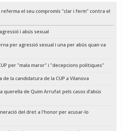
i referma el seu compromís "clar i ferm" contra el
agressió i abús sexual
rna per agressió sexual i una per abús quan va
CUP per "mala maror" i "decepcions polítiques"
 de la candidatura de la CUP a Vilanova
n la querella de Quim Arrufat pels casos d’abús
eració del dret a l'honor per acusar-lo