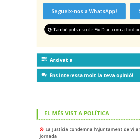
Segueix-nos a WhatsApp!
També pots escollir Eix Diari com a font pr
Arxivat a
Ens interessa molt la teva opinió!
EL MÉS VIST A POLÍTICA
La Justícia condemna l'Ajuntament de Vila
jornada