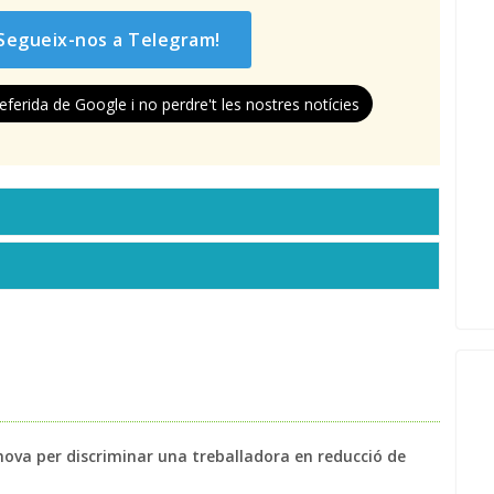
Segueix-nos a Telegram!
eferida de Google i no perdre't les nostres notícies
nova per discriminar una treballadora en reducció de