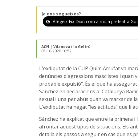
Ja ens segueixes?
Afegeix Eix Diari com a mitjà preferit a Goo
ACN
|
Vilanova i la Geltrú
05-10-2020 10:52
L'exdiputat de la CUP Quim Arrufat va mar
denúncies d'agressions masclistes i quan v
probable expulsió". És el que ha assegurat 
Sànchez en declaracions a 'Catalunya Ràdio
sexual i una per abús quan va marxar de la 
L'exdiputat ha negat "les actituds" que li at
Sànchez ha explicat que entre la primera i
afrontar aquest tipus de situacions. Els an
detalla els passos a seguir en cas que es p