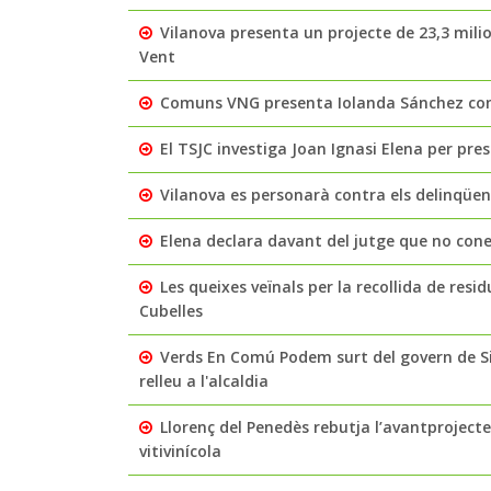
Vilanova presenta un projecte de 23,3 milio
Vent
Comuns VNG presenta Iolanda Sánchez com 
El TSJC investiga Joan Ignasi Elena per pre
Vilanova es personarà contra els delinqüe
Elena declara davant del jutge que no coneix
Les queixes veïnals per la recollida de residu
Cubelles
Verds En Comú Podem surt del govern de Si
relleu a l'alcaldia
Llorenç del Penedès rebutja l’avantprojecte 
vitivinícola