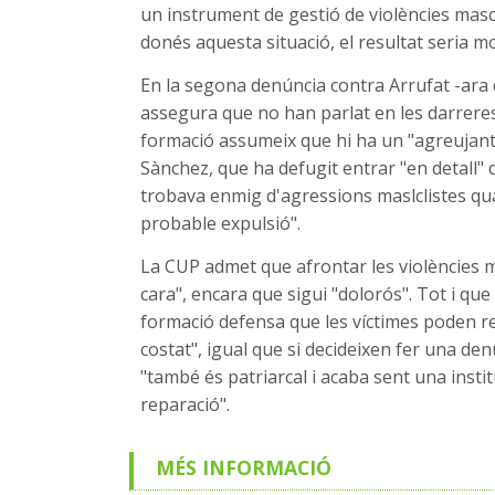
un instrument de gestió de violències mascl
donés aquesta situació, el resultat seria mol
En la segona denúncia contra Arrufat -ara 
assegura que no han parlat en les darreres
formació assumeix que hi ha un "agreujant"
Sànchez, que ha defugit entrar "en detall" 
trobava enmig d'agressions maslclistes qua
probable expulsió".
La CUP admet que afrontar les violències m
cara", encara que sigui "dolorós". Tot i que
formació defensa que les víctimes poden recó
costat", igual que si decideixen fer una den
"també és patriarcal i acaba sent una instit
reparació".
MÉS INFORMACIÓ