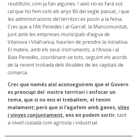
reutilitzin, com ja fan algunes. I això no es farà sol;
cal que ho fem com als anys 80 del segle passat, i que
les administracions del territori es posin a la feina.
Crec que a l’Alt Penedès i al Garraf, la Mancomunitat,
junt amb les empreses municipals d’aigua de
Vilanova i Vilafranca, haurien de prendre la iniciativa.
El mateix, amb els seus instruments, a l’Anoia i al
Baix Penedès, coordinant-se tots, seguint els acords
de la recent trobada dels Alcaldes de les capitals de
comarca.
Crec que només així aconseguirem que el Govern
es preocupi del nostre territori i enfocar un
tema, que si no ens el treballem, el tenim
malament; però que si l’agafem amb ganes,
viles
i vinyes conjuntament
, ens en podem sortir
, tant
a nivell ciutadà com agrícola i industrial.