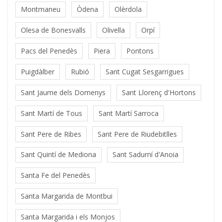
Montmaneu
Òdena
Olèrdola
Olesa de Bonesvalls
Olivella
Orpí
Pacs del Penedès
Piera
Pontons
Puigdàlber
Rubió
Sant Cugat Sesgarrigues
Sant Jaume dels Domenys
Sant Llorenç d'Hortons
Sant Martí de Tous
Sant Martí Sarroca
Sant Pere de Ribes
Sant Pere de Riudebitlles
Sant Quintí de Mediona
Sant Sadurní d'Anoia
Santa Fe del Penedès
Santa Margarida de Montbui
Santa Margarida i els Monjos