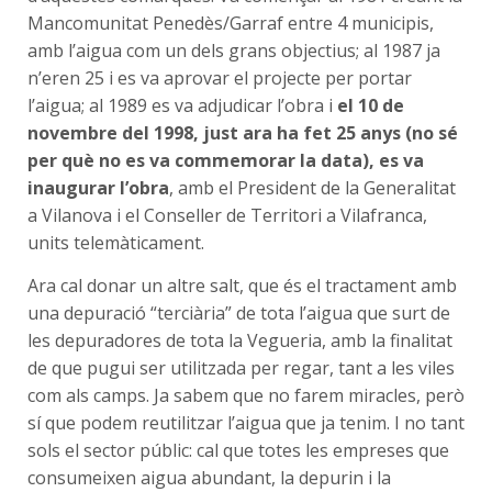
Mancomunitat Penedès/Garraf entre 4 municipis,
amb l’aigua com un dels grans objectius; al 1987 ja
n’eren 25 i es va aprovar el projecte per portar
l’aigua; al 1989 es va adjudicar l’obra i
el 10 de
novembre del 1998, just ara ha fet 25 anys (no sé
per què no es va commemorar la data), es va
inaugurar l’obra
, amb el President de la Generalitat
a Vilanova i el Conseller de Territori a Vilafranca,
units telemàticament.
Ara cal donar un altre salt, que és el tractament amb
una depuració “terciària” de tota l’aigua que surt de
les depuradores de tota la Vegueria, amb la finalitat
de que pugui ser utilitzada per regar, tant a les viles
com als camps. Ja sabem que no farem miracles, però
sí que podem reutilitzar l’aigua que ja tenim. I no tant
sols el sector públic: cal que totes les empreses que
consumeixen aigua abundant, la depurin i la