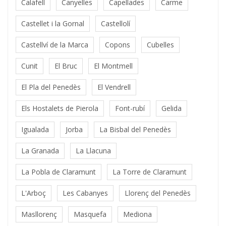
Calafell
Canyelles
Capellades
Carme
Castellet i la Gornal
Castellolí
Castellví de la Marca
Copons
Cubelles
Cunit
El Bruc
El Montmell
El Pla del Penedès
El Vendrell
Els Hostalets de Pierola
Font-rubí
Gelida
Igualada
Jorba
La Bisbal del Penedès
La Granada
La Llacuna
La Pobla de Claramunt
La Torre de Claramunt
L'Arboç
Les Cabanyes
Llorenç del Penedès
Masllorenç
Masquefa
Mediona