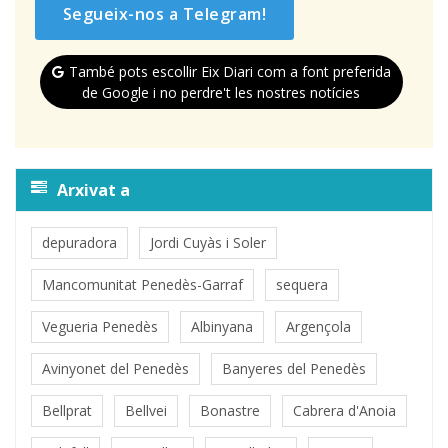
Segueix-nos a Telegram!
També pots escollir Eix Diari com a font preferida
de Google i no perdre't les nostres notícies
Arxivat a
depuradora
Jordi Cuyàs i Soler
Mancomunitat Penedès-Garraf
sequera
Vegueria Penedès
Albinyana
Argençola
Avinyonet del Penedès
Banyeres del Penedès
Bellprat
Bellvei
Bonastre
Cabrera d'Anoia