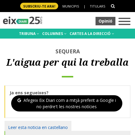
SUBSCRIU-TE ARA!
MUNICIPIS
|
TITULARS
Opinió
TRIBUNA
COLUMNES
CARTES A LA DIRECCIÓ
SEQUERA
L'aigua per qui la treballa
Ja ens segueixes?
Afegeix Eix Diari com a mitjà preferit a Google i
no perdre't les nostres notícies
Leer esta noticia en castellano