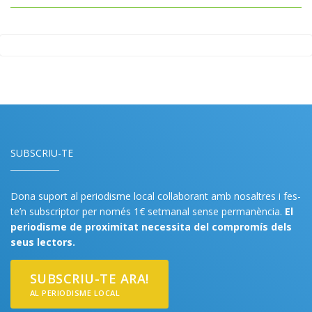
SUBSCRIU-TE
Dona suport al periodisme local col·laborant amb nosaltres i fes-
te’n subscriptor per només 1€ setmanal sense permanència.
El
periodisme de proximitat necessita del compromís dels
seus lectors.
SUBSCRIU-TE ARA!
AL PERIODISME LOCAL