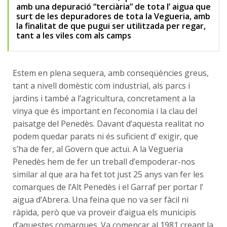
amb una depuració “terciària” de tota l’ aigua que
surt de les depuradores de tota la Vegueria, amb
la finalitat de que pugui ser utilitzada per regar,
tant a les viles com als camps
Estem en plena sequera, amb conseqüències greus,
tant a nivell domèstic com industrial, als parcs i
jardins i també a l’agricultura, concretament a la
vinya que és important en l’economia i la clau del
paisatge del Penedès. Davant d’aquesta realitat no
podem quedar parats ni és suficient d’ exigir, que
s’ha de fer, al Govern que actuï. A la Vegueria
Penedès hem de fer un treball d’empoderar-nos
similar al que ara ha fet tot just 25 anys van fer les
comarques de l’Alt Penedès i el Garraf per portar l’
aigua d’Abrera. Una feina que no va ser fàcil ni
ràpida, però que va proveir d’aigua els municipis
d’aquestes comarques. Va començar al 1981 creant la