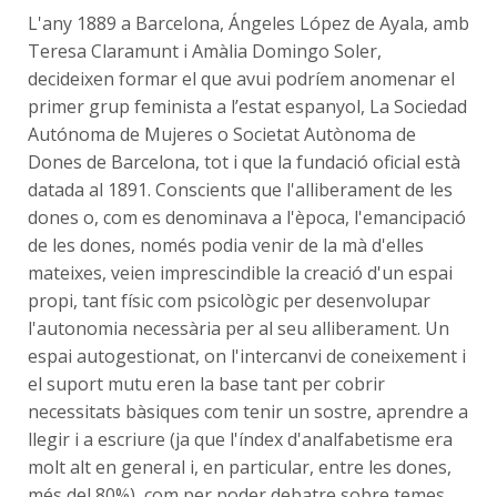
L'any 1889 a Barcelona, Ángeles López de Ayala, amb
Teresa Claramunt i Amàlia Domingo Soler,
decideixen formar el que avui podríem anomenar el
primer grup feminista a l’estat espanyol, La Sociedad
Autónoma de Mujeres o Societat Autònoma de
Dones de Barcelona, tot i que la fundació oficial està
datada al 1891. Conscients que l'alliberament de les
dones o, com es denominava a l'època, l'emancipació
de les dones, només podia venir de la mà d'elles
mateixes, veien imprescindible la creació d'un espai
propi, tant físic com psicològic per desenvolupar
l'autonomia necessària per al seu alliberament. Un
espai autogestionat, on l'intercanvi de coneixement i
el suport mutu eren la base tant per cobrir
necessitats bàsiques com tenir un sostre, aprendre a
llegir i a escriure (ja que l'índex d'analfabetisme era
molt alt en general i, en particular, entre les dones,
més del 80%), com per poder debatre sobre temes