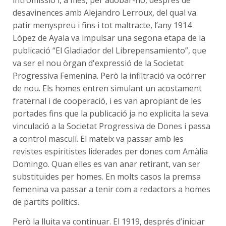
intromissió i, a més, per adobar-ho, després de
desavinences amb Alejandro Lerroux, del qual va
patir menyspreu i fins i tot maltracte, l’any 1914
López de Ayala va impulsar una segona etapa de la
publicació “El Gladiador del Librepensamiento”, que
va ser el nou òrgan d'expressió de la Societat
Progressiva Femenina. Però la infiltració va ocórrer
de nou. Els homes entren simulant un acostament
fraternal i de cooperació, i es van apropiant de les
portades fins que la publicació ja no explicita la seva
vinculació a la Societat Progressiva de Dones i passa
a control masculí. El mateix va passar amb les
revistes espiritistes liderades per dones com Amàlia
Domingo. Quan elles es van anar retirant, van ser
substituïdes per homes. En molts casos la premsa
femenina va passar a tenir com a redactors a homes
de partits polítics.
Però la lluita va continuar. El 1919, després d’iniciar