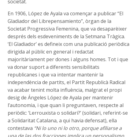
societat.
En 1906, López de Ayala va començar a publicar “El
Gladiador del Librepensamiento”, òrgan de la
Societat Progressiva Femenina, que va desaparèixer
després dels esdeveniments de la Setmana Tràgica.
‘El Gladiador’ es defineix com una publicació periòdica
dirigida al públic en general i redactat
majoritàriament per dones i alguns homes. Tot i que
va donar suport a diferents sensibilitats
republicanes i que va intentar mantenir la
independència de partits, el Partit Republicà Radical
va acabar tenint molta influència, malgrat el propi
desig de Ángeles López de Ayala per mantenir
l’autonomia, i que quan li preguntaven, respecte al
periòdic: ‘Lerrouxista o solidari?’ (solidari, referint-se
a Solidaritat Catalana, a qui havia defensat), ella
contestava
“Ni lo uno ni lo otro, porque afiliarse a
una de las dos fracciones implica un personalismo