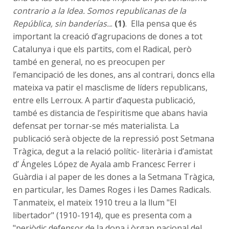
contrario a la Idea. Somos republicanas de la
República, sin banderías..
.
(1)
. Ella pensa que és
important la creació d’agrupacions de dones a tot
Catalunya i que els partits, com el Radical, però
també en general, no es preocupen per
l’emancipació de les dones, ans al contrari, doncs ella
mateixa va patir el masclisme de líders republicans,
entre ells Lerroux. A partir d’aquesta publicació,
també es distancia de l’espiritisme que abans havia
defensat per tornar-se més materialista. La
publicació serà objecte de la repressió post Setmana
Tràgica, degut a la relació polític- literària i d’amistat
d’ Ángeles López de Ayala amb Francesc Ferrer i
Guàrdia i al paper de les dones a la Setmana Tràgica,
en particular, les Dames Roges i les Dames Radicals.
Tanmateix, el mateix 1910 treu a la llum "El
libertador" (1910-1914), que es presenta com a
"periòdic defensor de la dona i òrgan nacional del