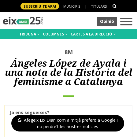
SUBSCRIU-TE ARA!
MUNICIPIS
|
TITULARS
Opinió
TRIBUNA
COLUMNES
CARTES A LA DIRECCIÓ
8M
Ángeles López de Ayala i
una nota de la Història del
feminisme a Catalunya
Ja ens segueixes?
Afegeix Eix Diari com a mitjà preferit a Google i
no perdre't les nostres notícies