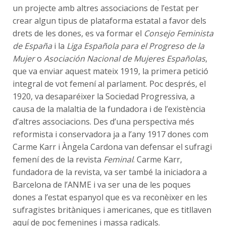
un projecte amb altres associacions de l’estat per
crear algun tipus de plataforma estatal a favor dels
drets de les dones, es va formar el
Consejo Feminista
de España​
i la
Liga Española para el Progreso de la
Mujer
o
Asociación Nacional de Mujeres Españolas
,
que va enviar aquest mateix 1919, la primera petició
integral de vot femení al parlament.​ Poc després, el
1920, va desaparéixer la Sociedad Progressiva, a
causa de la malaltia de la fundadora i de l’existència
d’altres associacions. Des d’una perspectiva més
reformista i conservadora ja a l’any 1917 dones com
Carme Karr i Àngela Cardona van defensar el sufragi
femení des de la revista
Feminal
. Carme Karr,
fundadora de la revista, va ser també la iniciadora a
Barcelona de l’ANME i va ser una de les poques
dones a l’estat espanyol que es va reconèixer en les
sufragistes britàniques i americanes, que es titllaven
aquí de poc femenines i massa radicals.