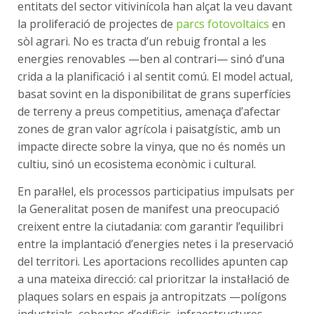
entitats del sector vitivinícola han alçat la veu davant
la proliferació de projectes de
parcs fotovoltaics
en
sòl agrari. No es tracta d’un rebuig frontal a les
energies renovables —ben al contrari— sinó d’una
crida a la planificació i al sentit comú. El model actual,
basat sovint en la disponibilitat de grans superfícies
de terreny a preus competitius, amenaça d’afectar
zones de gran valor agrícola i paisatgístic, amb un
impacte directe sobre la vinya, que no és només un
cultiu, sinó un ecosistema econòmic i cultural.
En paral·lel, els processos participatius impulsats per
la Generalitat posen de manifest una preocupació
creixent entre la ciutadania: com garantir l’equilibri
entre la implantació
d’energies
netes i la preservació
del territori. Les aportacions recollides apunten cap
a una mateixa direcció: cal prioritzar la instal·lació de
plaques solars en espais ja antropitzats —polígons
industrials, cobertes d’edificis, infraestructures