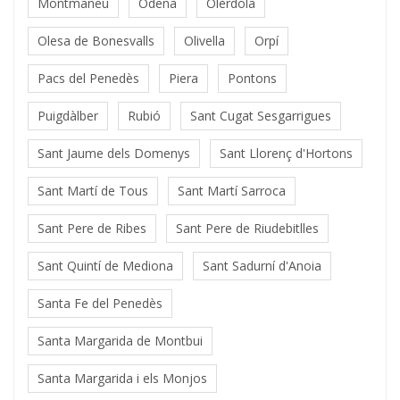
Montmaneu
Òdena
Olèrdola
Olesa de Bonesvalls
Olivella
Orpí
Pacs del Penedès
Piera
Pontons
Puigdàlber
Rubió
Sant Cugat Sesgarrigues
Sant Jaume dels Domenys
Sant Llorenç d'Hortons
Sant Martí de Tous
Sant Martí Sarroca
Sant Pere de Ribes
Sant Pere de Riudebitlles
Sant Quintí de Mediona
Sant Sadurní d'Anoia
Santa Fe del Penedès
Santa Margarida de Montbui
Santa Margarida i els Monjos