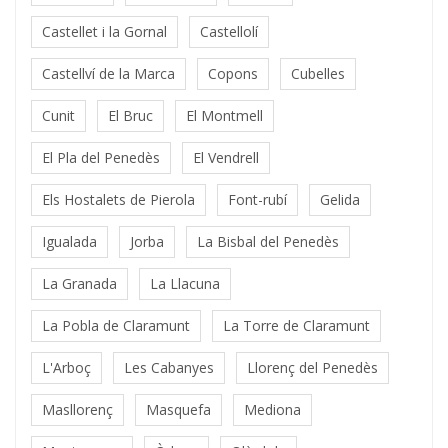
Castellet i la Gornal
Castellolí
Castellví de la Marca
Copons
Cubelles
Cunit
El Bruc
El Montmell
El Pla del Penedès
El Vendrell
Els Hostalets de Pierola
Font-rubí
Gelida
Igualada
Jorba
La Bisbal del Penedès
La Granada
La Llacuna
La Pobla de Claramunt
La Torre de Claramunt
L'Arboç
Les Cabanyes
Llorenç del Penedès
Masllorenç
Masquefa
Mediona