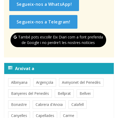
Segueix-nos a WhatsApp!
Segueix-nos a Telegram!
També pots escollir Eix Diari com a font preferida
de Google i no perdre't les nostres notícies
Arxivat a
Albinyana
Argençola
Avinyonet del Penedès
Banyeres del Penedès
Bellprat
Bellvei
Bonastre
Cabrera d'Anoia
Calafell
Canyelles
Capellades
Carme