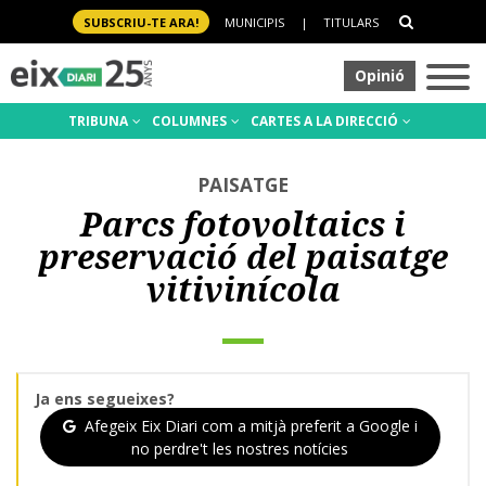
SUBSCRIU-TE ARA!
MUNICIPIS
|
TITULARS
Opinió
TRIBUNA
COLUMNES
CARTES A LA DIRECCIÓ
PAISATGE
Parcs fotovoltaics i
preservació del paisatge
vitivinícola
Ja ens segueixes?
Afegeix Eix Diari com a mitjà preferit a Google i
no perdre't les nostres notícies