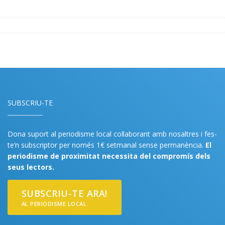
SUBSCRIU-TE
Dona suport al periodisme local col·laborant amb nosaltres i fes-
te’n subscriptor per només 1€ setmanal sense permanència.
El
periodisme de proximitat necessita del compromís dels
seus lectors.
SUBSCRIU-TE ARA!
AL PERIODISME LOCAL