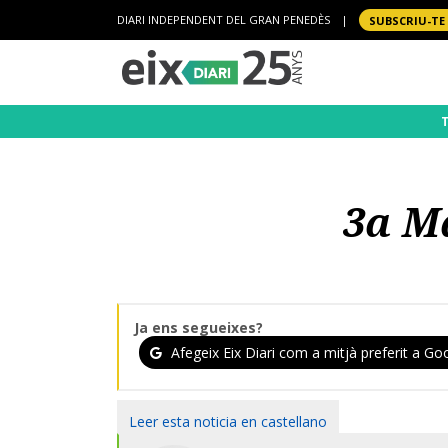
DIARI INDEPENDENT DEL GRAN PENEDÈS
|
SUBSCRIU-TE
3a M
Ja ens segueixes?
Afegeix Eix Diari com a mitjà preferit a Goo
Leer esta noticia en castellano