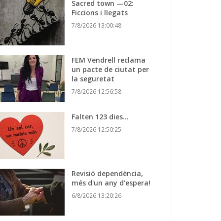
Sacred town —02:
Ficcions i llegats
7/8/2026 13:00:48
FEM Vendrell reclama
un pacte de ciutat per
la seguretat
7/8/2026 12:56:58
Falten 123 dies…
7/8/2026 12:50:25
Revisió dependència,
més d'un any d'espera!
6/8/2026 13:20:26