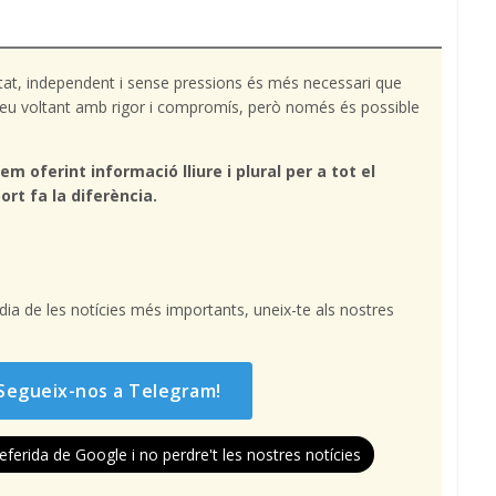
tat, independent i sense pressions és més necessari que
l teu voltant amb rigor i compromís, però només és possible
em oferint informació lliure i plural per a tot el
ort fa la diferència.
l dia de les notícies més importants, uneix-te als nostres
Segueix-nos a Telegram!
eferida de Google i no perdre't les nostres notícies