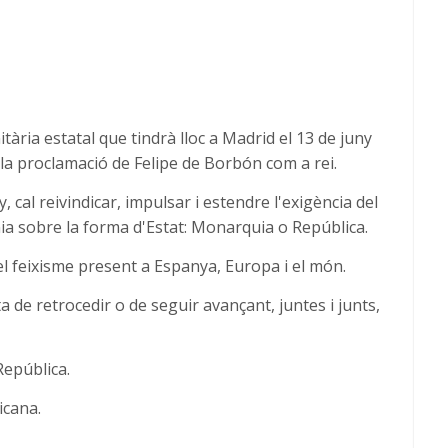
tària estatal que tindrà lloc a
Madrid el 13 de juny
e la proclamació de Felipe de Borbón com a rei.
y, cal reivindicar, impulsar i estendre l'exigència del
ania sobre la forma d'Estat: Monarquia o República.
b el feixisme present a Espanya, Europa i el món.
de retrocedir o de seguir avançant, juntes i junts,
República.
licana.