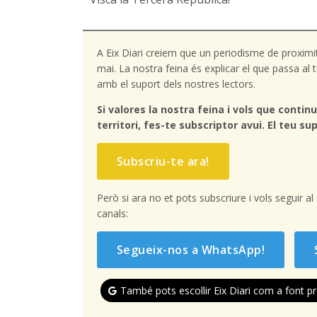
A Eix Diari creiem que un periodisme de proximi
mai. La nostra feina és explicar el que passa a
amb el suport dels nostres lectors.
Si valores la nostra feina i vols que continu
territori, fes-te subscriptor avui. El teu sup
Subscriu-te ara!
Però si ara no et pots subscriure i vols seguir a
canals:
Segueix-nos a WhatsApp!
També pots escollir Eix Diari com a font pr