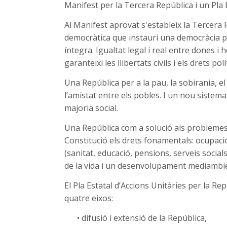
Manifest per la Tercera República i un Pla 
Al Manifest aprovat s'estableix la Tercera
democràtica que instauri una democràcia ple
íntegra. Igualtat legal i real entre dones i 
garanteixi les llibertats civils i els drets pol
Una República per a la pau, la sobirania, el m
l’amistat entre els pobles. I un nou sistema
majoria social.
Una República com a solució als problemes i
Constitució els drets fonamentals: ocupació 
(sanitat, educació, pensions, serveis socia
de la vida i un desenvolupament mediambi
El Pla Estatal d’Accions Unitàries per la Re
quatre eixos:
•
difusió i extensió de la República,