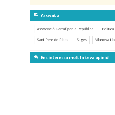
Arxivat a
Associació Garraf per la República
Política
Sant Pere de Ribes
Sitges
Vilanova i l
Ens interessa molt la teva opinió!