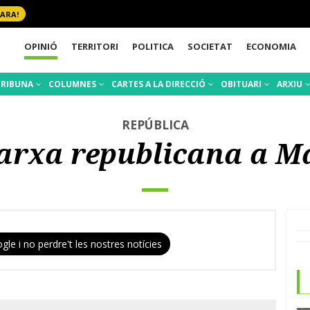
 ARA!
OPINIÓ
TERRITORI
POLITICA
SOCIETAT
ECONOMIA
TRIBUNA
COLUMNES
CARTES A LA DIRECCIÓ
OBITUARI
ARXIU
REPÚBLICA
arxa republicana a M
gle i no perdre't les nostres notícies