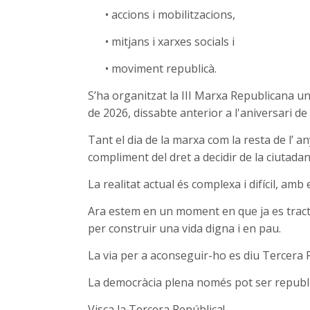
•
accions i mobilitzacions,
•
mitjans i xarxes socials i
•
moviment republicà.
S’ha organitzat la III Marxa Republicana uni
de 2026, dissabte anterior a l'aniversari d
Tant el dia de la marxa com la resta de l’ an
compliment del
dret a decidir de la ciutad
La realitat actual és complexa i difícil, am
Ara estem en un moment en que ja es tracta 
per construir una vida digna i en pau.
La via per a aconseguir-ho es diu
Tercera 
La democràcia plena només pot ser repub
Visca la Tercera República!