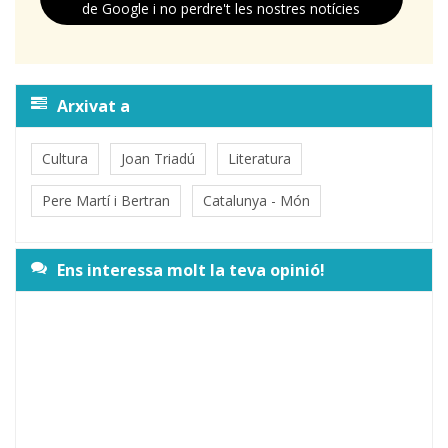
de Google i no perdre't les nostres notícies
Arxivat a
Cultura
Joan Triadú
Literatura
Pere Martí i Bertran
Catalunya - Món
Ens interessa molt la teva opinió!