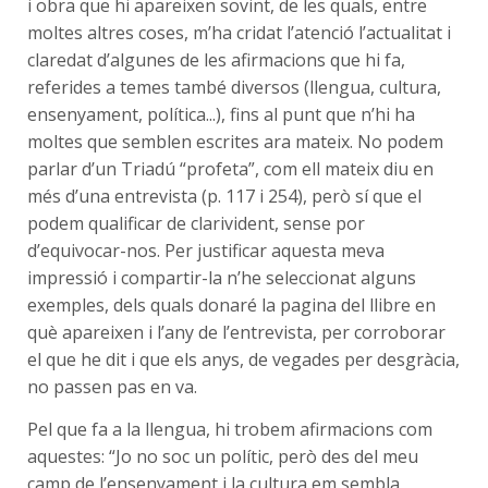
i obra que hi apareixen sovint, de les quals, entre
moltes altres coses, m’ha cridat l’atenció l’actualitat i
claredat d’algunes de les afirmacions que hi fa,
referides a temes també diversos (llengua, cultura,
ensenyament, política...), fins al punt que n’hi ha
moltes que semblen escrites ara mateix. No podem
parlar d’un Triadú “profeta”, com ell mateix diu en
més d’una entrevista (p. 117 i 254), però sí que el
podem qualificar de clarivident, sense por
d’equivocar-nos. Per justificar aquesta meva
impressió i compartir-la n’he seleccionat alguns
exemples, dels quals donaré la pagina del llibre en
què apareixen i l’any de l’entrevista, per corroborar
el que he dit i que els anys, de vegades per desgràcia,
no passen pas en va.
Pel que fa a la llengua, hi trobem afirmacions com
aquestes: “Jo no soc un polític, però des del meu
camp de l’ensenyament i la cultura em sembla