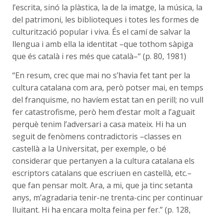
l’escrita, sinó la plàstica, la de la imatge, la música, la
del patrimoni, les biblioteques i totes les formes de
culturització popular i viva. És el camí de salvar la
llengua i amb ella la identitat –que tothom sàpiga
que és català i res més que català–“ (p. 80, 1981)
“En resum, crec que mai no s’havia fet tant per la
cultura catalana com ara, però potser mai, en temps
del franquisme, no havíem estat tan en perill; no vull
fer catastrofisme, però hem d’estar molt a l’aguait
perquè tenim l’adversari a casa mateix. Hi ha un
seguit de fenòmens contradictoris –classes en
castellà a la Universitat, per exemple, o bé
considerar que pertanyen a la cultura catalana els
escriptors catalans que escriuen en castellà, etc.–
que fan pensar molt. Ara, a mi, que ja tinc setanta
anys, m’agradaria tenir-ne trenta-cinc per continuar
lluitant. Hi ha encara molta feina per fer.” (p. 128,