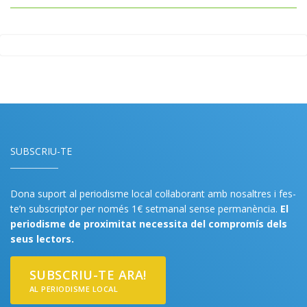
SUBSCRIU-TE
Dona suport al periodisme local col·laborant amb nosaltres i fes-
te’n subscriptor per només 1€ setmanal sense permanència.
El
periodisme de proximitat necessita del compromís dels
seus lectors.
SUBSCRIU-TE ARA!
AL PERIODISME LOCAL