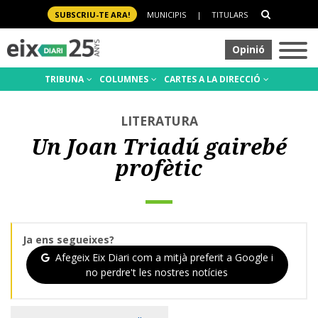
SUBSCRIU-TE ARA!
MUNICIPIS
|
TITULARS
Opinió
TRIBUNA
COLUMNES
CARTES A LA DIRECCIÓ
LITERATURA
Un Joan Triadú gairebé
profètic
Ja ens segueixes?
Afegeix Eix Diari com a mitjà preferit a Google i
no perdre't les nostres notícies