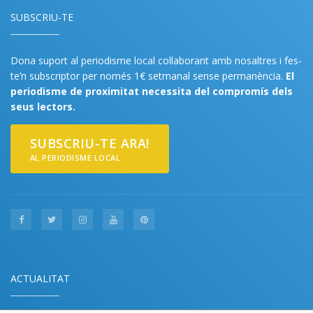
SUBSCRIU-TE
Dona suport al periodisme local col·laborant amb nosaltres i fes-
te’n subscriptor per només 1€ setmanal sense permanència.
El
periodisme de proximitat necessita del compromís dels
seus lectors.
SUBSCRIU-TE ARA!
AL PERIODISME LOCAL
ACTUALITAT