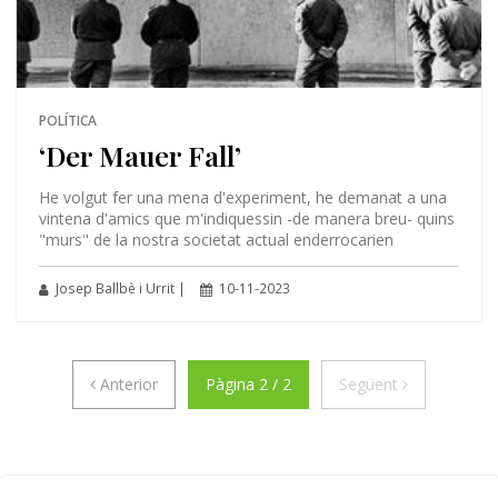
POLÍTICA
‘Der Mauer Fall’
He volgut fer una mena d'experiment, he demanat a una
vintena d'amics que m'indiquessin -de manera breu- quins
"murs" de la nostra societat actual enderrocarien
Josep Ballbè i Urrit |
10-11-2023
Anterior
Següent
Anterior
Pàgina 2 / 2
Següent