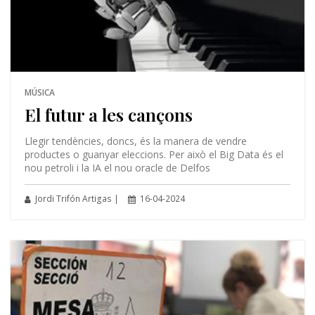
MÚSICA
El futur a les cançons
Llegir tendències, doncs, és la manera de vendre
productes o guanyar eleccions. Per això el Big Data és el
nou petroli i la IA el nou oracle de Delfos
Jordi Trifón Artigas |
16-04-2024