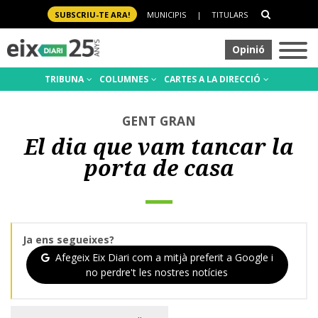
SUBSCRIU-TE ARA!
MUNICIPIS
|
TITULARS
Opinió
TRIBUNA
COLUMNES
CARTES A LA DIRECCIÓ
GENT GRAN
El dia que vam tancar la
porta de casa
Ja ens segueixes?
Afegeix Eix Diari com a mitjà preferit a Google i
no perdre't les nostres notícies