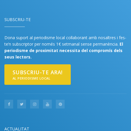
SUBSCRIU-TE
Dona suport al periodisme local col·laborant amb nosaltres i fes-
te’n subscriptor per només 1€ setmanal sense permanència.
El
periodisme de proximitat necessita del compromís dels
seus lectors.
SUBSCRIU-TE ARA!
AL PERIODISME LOCAL
ACTUALITAT