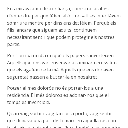
Ens mirava amb desconfiança, com si no acabés
d'entendre per què fèiem allò. I nosaltres intentàvem
somriure mentre per dins ens desfèiem. Perquè els
fills, encara que siguem adults, continuem
necessitant sentir que podem protegir els nostres
pares.
Però arriba un dia en què els papers s'inverteixen.
Aquells que ens van ensenyar a caminar necessiten
que els agafem de la mà. Aquells que ens donaven
seguretat passen a buscar-la en nosaltres.
Potser el més dolorós no és portar-los a una
residència. El més dolorós és adonar-nos que el
temps és invencible.
Quan vaig sortir i vaig tancar la porta, vaig sentir
que deixava una part de la mare en aquella casa on
havia viscut seixanta anys. Però també vaig entendre