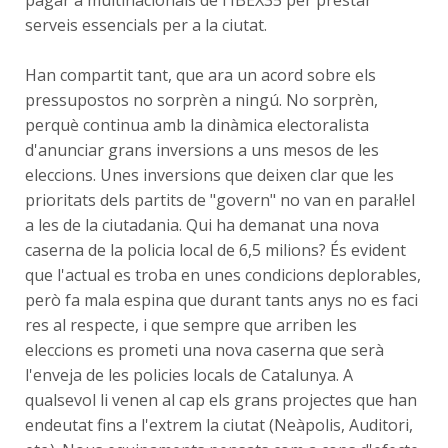
pagar a multinacionals de l'IBEX35 per prestar
serveis essencials per a la ciutat.
Han compartit tant, que ara un acord sobre els
pressupostos no sorprèn a ningú. No sorprèn,
perquè continua amb la dinàmica electoralista
d'anunciar grans inversions a uns mesos de les
eleccions. Unes inversions que deixen clar que les
prioritats dels partits de "govern" no van en paral·lel
a les de la ciutadania. Qui ha demanat una nova
caserna de la policia local de 6,5 milions? És evident
que l'actual es troba en unes condicions deplorables,
però fa mala espina que durant tants anys no es faci
res al respecte, i que sempre que arriben les
eleccions es prometi una nova caserna que serà
l'enveja de les policies locals de Catalunya. A
qualsevol li venen al cap els grans projectes que han
endeutat fins a l'extrem la ciutat (Neàpolis, Auditori,