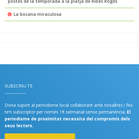
postes de la temporada a la platja de Ribes Roges
La bocana miraculosa
SUBSCRIU-TE
Dona suport al periodisme local col·laborant amb nosaltres i fes-
te’n subscriptor per només 1€ setmanal sense permanència.
El
periodisme de proximitat necessita del compromís dels
seus lectors.