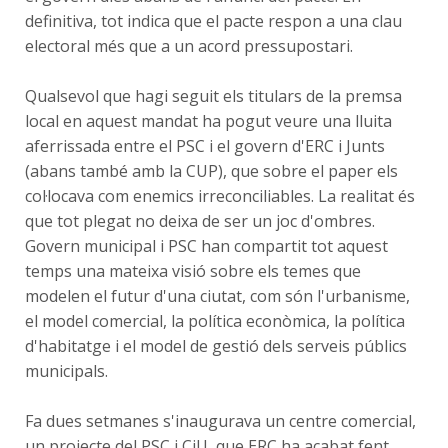
definitiva, tot indica que el pacte respon a una clau
electoral més que a un acord pressupostari.
Qualsevol que hagi seguit els titulars de la premsa
local en aquest mandat ha pogut veure una lluita
aferrissada entre el PSC i el govern d'ERC i Junts
(abans també amb la CUP), que sobre el paper els
col·locava com enemics irreconciliables. La realitat és
que tot plegat no deixa de ser un joc d'ombres.
Govern municipal i PSC han compartit tot aquest
temps una mateixa visió sobre els temes que
modelen el futur d'una ciutat, com són l'urbanisme,
el model comercial, la política econòmica, la política
d'habitatge i el model de gestió dels serveis públics
municipals.
Fa dues setmanes s'inaugurava un centre comercial,
un projecte del PSC i CiU, que ERC ha acabat fent