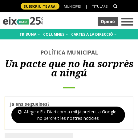
SUBSCRIU-TE ARA!
MUNICIPIS
|
TITULARS
Opinió
TRIBUNA
COLUMNES
CARTES A LA DIRECCIÓ
POLÍTICA MUNICIPAL
Un pacte que no ha sorprès
a ningú
Ja ens segueixes?
Afegeix Eix Diari com a mitjà preferit a Google i
no perdre't les nostres notícies