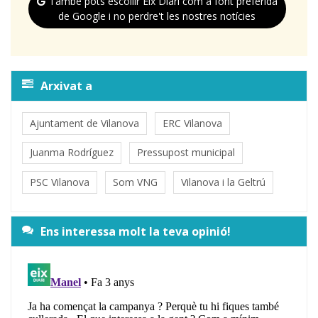
També pots escollir Eix Diari com a font preferida
de Google i no perdre't les nostres notícies
Arxivat a
Ajuntament de Vilanova
ERC Vilanova
Juanma Rodríguez
Pressupost municipal
PSC Vilanova
Som VNG
Vilanova i la Geltrú
Ens interessa molt la teva opinió!