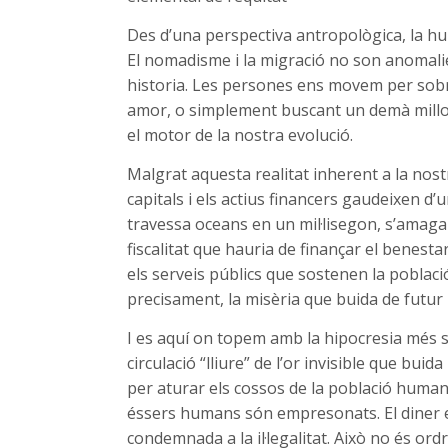
Des d’una perspectiva antropològica, la hu
El nomadisme i la migració no son anomalie
historia. Les persones ens movem per sobrev
amor, o simplement buscant un demà millor 
el motor de la nostra evolució.
Malgrat aquesta realitat inherent a la nost
capitals i els actius financers gaudeixen d’u
travessa oceans en un mil·lisegon, s’amaga 
fiscalitat que hauria de finançar el benestar 
els serveis públics que sostenen la població
precisament, la misèria que buida de futur
I es aquí on topem amb la hipocresia més 
circulació “lliure” de l’or invisible que buid
per aturar els cossos de la població humana
éssers humans són empresonats. El diner e
condemnada a la il·legalitat. Això no és ord