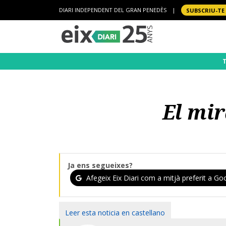
DIARI INDEPENDENT DEL GRAN PENEDÈS
|
SUBSCRIU-TE
El mir
Ja ens segueixes?
Afegeix Eix Diari com a mitjà preferit a Goo
Leer esta noticia en castellano