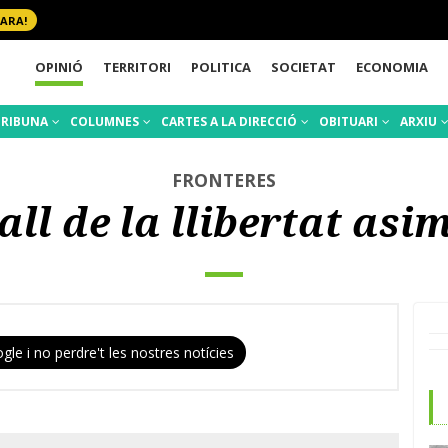
 ARA!
OPINIÓ
TERRITORI
POLITICA
SOCIETAT
ECONOMIA
TRIBUNA
COLUMNES
CARTES A LA DIRECCIÓ
OBITUARI
ARXIU
FRONTERES
all de la llibertat asi
gle i no perdre't les nostres notícies