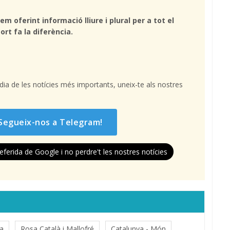
em oferint informació lliure i plural per a tot el
ort fa la diferència.
l dia de les notícies més importants, uneix-te als nostres
Segueix-nos a Telegram!
eferida de Google i no perdre't les nostres notícies
sa
Rosa Català i Mallofré
Catalunya - Món