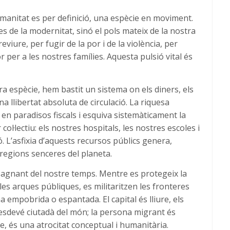
manitat es per definició, una espècie en moviment.
s de la modernitat, sinó el pols mateix de la nostra
iure, per fugir de la por i de la violència, per
per a les nostres famílies. Aquesta pulsió vital és
ra espècie, hem bastit un sistema on els diners, els
na llibertat absoluta de circulació. La riquesa
en paradisos fiscals i esquiva sistemàticament la
col·lectiu: els nostres hospitals, les nostres escoles i
. L’asfixia d’aquests recursos públics genera,
 regions senceres del planeta.
sagnant del nostre temps. Mentre es protegeix la
a les arques públiques, es militaritzen les fronteres
 empobrida o espantada. El capital és lliure, els
sdevé ciutadà del món; la persona migrant és
re, és una atrocitat conceptual i humanitària.