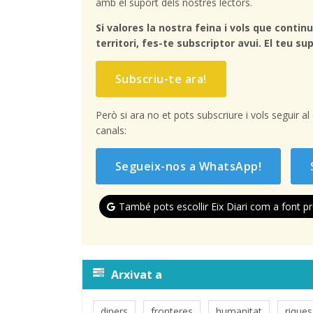
amb el suport dels nostres lectors.
Si valores la nostra feina i vols que continu
territori, fes-te subscriptor avui. El teu sup
Subscriu-te ara!
Però si ara no et pots subscriure i vols seguir a
canals:
Segueix-nos a WhatsApp!
També pots escollir Eix Diari com a font pr
Arxivat a
diners
fronteres
humanitat
rique