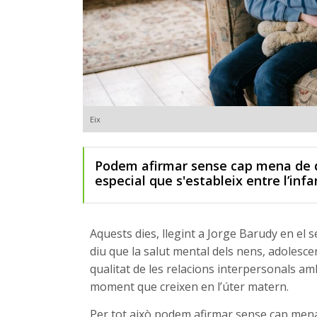
Eix
Podem afirmar sense cap mena de du
especial que s'estableix entre l’infa
Aquests dies, llegint a Jorge Barudy en el se
diu que la salut mental dels nens, adolesce
qualitat de les relacions interpersonals am
moment que creixen en l’úter matern.
Per tot això podem afirmar sense cap mena 