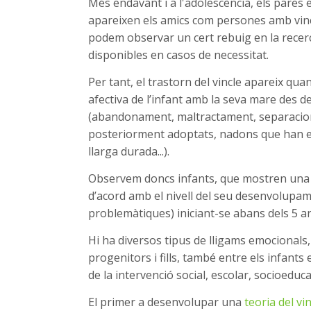
Més endavant i a l'adolescència, els pares 
apareixen els amics com persones amb vincle 
podem observar un cert rebuig en la recerca
disponibles en casos de necessitat.
Per tant, el trastorn del vincle apareix qua
afectiva de l’infant amb la seva mare des d
(abandonament, maltractament, separacions,
posteriorment adoptats, nadons que han es
llarga durada...).
Observem doncs infants, que mostren una re
d’acord amb el nivell del seu desenvolupa
problemàtiques) iniciant-se abans dels 5 a
Hi ha diversos tipus de lligams emocionals
progenitors i fills, també entre els infants 
de la intervenció social, escolar, socioeducat
El primer a desenvolupar una
teoria del vi