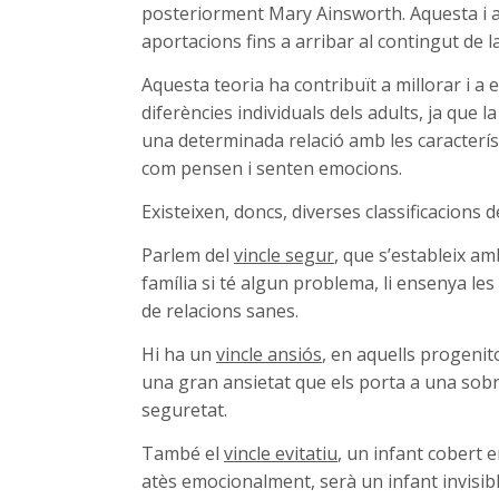
posteriorment Mary Ainsworth. Aquesta i a
aportacions fins a arribar al contingut de l
Aquesta teoria ha contribuït a millorar i a 
diferències individuals dels adults, ja que l
una determinada relació amb les característ
com pensen i senten emocions.
Existeixen, doncs, diverses classificacions d
Parlem del
vincle segur
, que s’estableix am
família si té algun problema, li ensenya le
de relacions sanes.
Hi ha un
vincle ansiós
, en aquells progenit
una gran ansietat que els porta a una sobre
seguretat.
També el
vincle evitatiu
, un infant cobert 
atès emocionalment, serà un infant invisible 