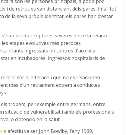
encara són les persones principals, a poc a poc
i de retruc es van distanciant dels pares, fins i tot
 de la seva pròpia identitat, els pares han d’estar
n s'han produït ruptures severes entre la relació
e les etapes evolutives més precoces
 infants ingressats en centres d'acollida i
tat en incubadores, ingressos hospitalaris de
lació social alterada i que no es relacionen
ment (des d’un retraïment extrem a conductes
nys.
, els trobem, per exemple entre germans, entre
en situació de vulnerabilitat i amb els professionals
iva, o d’atenció en la salut.
ncle
afectiu va ser John Bowlby, l’any 1969,