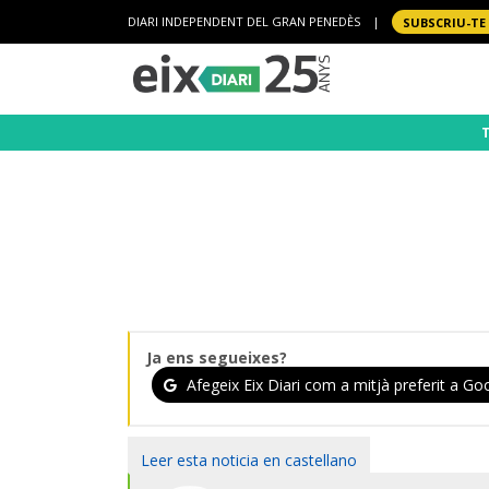
DIARI INDEPENDENT DEL GRAN PENEDÈS
|
SUBSCRIU-TE
Ja ens segueixes?
Afegeix Eix Diari com a mitjà preferit a Goo
Leer esta noticia en castellano