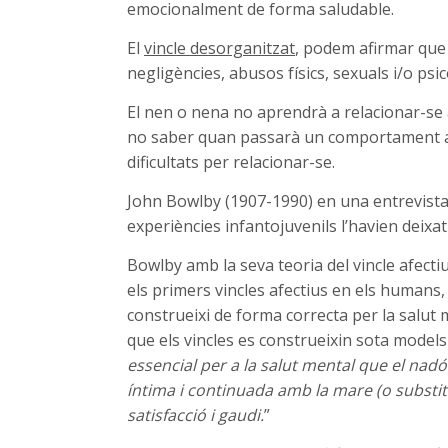
emocionalment de forma saludable.
El
vincle desorganitzat
, podem afirmar que 
negligències, abusos físics, sexuals i/o psic
El nen o nena no aprendrà a relacionar-se
no saber quan passarà un comportament ab
dificultats per relacionar-se.
John Bowlby (1907-1990) en una entrevista 
experiències infantojuvenils l’havien deixat
Bowlby amb la seva teoria del vincle afectiu 
els primers vincles afectius en els humans
construeixi de forma correcta per la salut m
que els vincles es construeixin sota models 
essencial per a la salut mental que el nadó i
íntima i continuada amb la mare (o substi
satisfacció i gaudi.
”