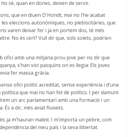
a ho sé, quan en dones, deixen de servir.
cons, que en diuen D'Hondt, mai no l’he acabat
les eleccions autonòmiques, no plebiscitàries, que
s varen deixar fer i ja en portem dos, té més
re. No és cert? Vull dir que, sols solets, podrien
mb ofici amb una mitjana prou jove per no dir que
mpanya, s’han vist pasquins on es llegia: Els joves
evia fer massa gràcia.
nse ofici polític acreditat, sense experiència i d’una
política que mai no han fet de polítics. I per damunt
indrem un arc parlamentari amb una formació i un
. És a dir, més aviat fluixets.
tès ja m’hauran maleït. I m’importa un pebre, com
independència del meu país i la seva llibertat.