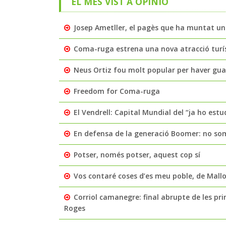
EL MÉS VIST A OPINIÓ
Josep Ametller, el pagès que ha muntat un
Coma-ruga estrena una nova atracció turíst
Neus Ortiz fou molt popular per haver guan
Freedom for Coma-ruga
El Vendrell: Capital Mundial del “ja ho est
En defensa de la generació Boomer: no som 
Potser, només potser, aquest cop sí
Vos contaré coses d’es meu poble, de Mall
Corriol camanegre: final abrupte de les pr
Roges