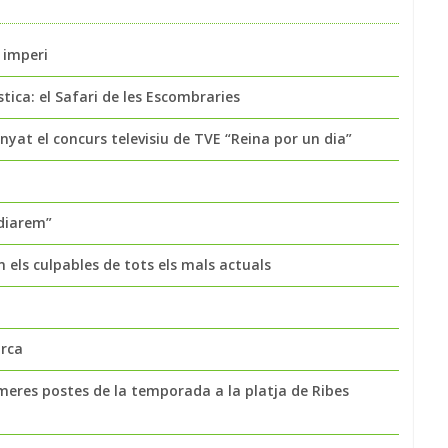
 imperi
ica: el Safari de les Escombraries
yat el concurs televisiu de TVE “Reina por un dia”
udiarem”
els culpables de tots els mals actuals
orca
imeres postes de la temporada a la platja de Ribes