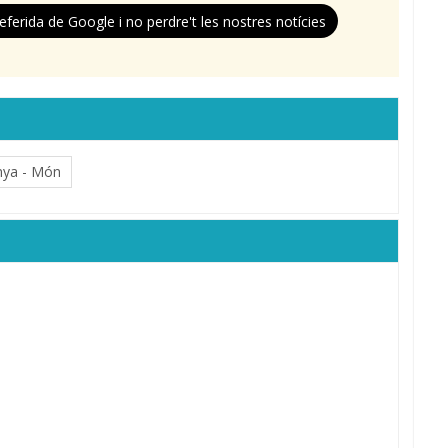
eferida de Google i no perdre't les nostres notícies
nya - Món