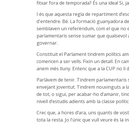
fitxar fora de temporada? És una idea! Si, j
I és que aquesta regla de repartiment d’es
d'entendre. Bé. La formació guanyadora de 
semblaven un referèndum, com el que no en
parlamentaris sense sumar que qualsevol alt
governar.
Constituït el Parlament tindrem polítics a
comencen a ser vells. Fixin un detall. En ca
anem més lluny. Entenc que a la CUP no li d
Parlàvem de tenir. Tindrem parlamentaris se
envejant joventut. Tindrem nouvinguts a la 
de tot, o sigui, per acabar-ho d’amanir, t
nivell d’estudis adients amb la classe política
Crec que, a hores d’ara, uns quants de vos
tota la resta. Jo l’únic que vull veure és la 