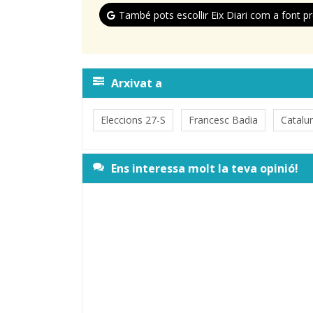
També pots escollir Eix Diari com a font pr
Arxivat a
Eleccions 27-S
Francesc Badia
Catalu
Ens interessa molt la teva opinió!