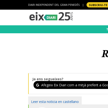
DIARI INDEPENDENT DEL GRAN PENEDÈS
|
SUBSCRIU-TE
R
Ja ens segueixes?
Afegeix Eix Diari com a mitjà preferit a Goo
Leer esta noticia en castellano