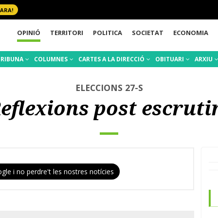
 ARA!
OPINIÓ
TERRITORI
POLITICA
SOCIETAT
ECONOMIA
TRIBUNA
COLUMNES
CARTES A LA DIRECCIÓ
OBITUARI
ARXIU
ELECCIONS 27-S
eflexions post escruti
gle i no perdre't les nostres notícies