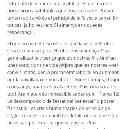
rebutjats de manera implacable a les portes dels
pocs racons habitables que encara resten. Potser
tenen raó i això és el principi de la fi, vés a saber. En
tot cas, ja ho veurem. Si almenys ens quedés
l’esperança…
El que no admet discussió és que la visió del futur
s’ha tornat distòpica. El futur ens amenaça. S’ha
generalitzat la creença que els nostres fills tindran
unes condicions de vida pitjors que les nostres –pel
canvi climàtic, per la precarietat laboral en augment,
per la davallada democràtica…- Aquest temps, d’aquí
a uns anys, apareixerà als llibres d’història sota un
títol. Ara mateix és impossible saber quin. “Tema 12:
La descomposició de l’estat del benestar” o potser
“Unitat 9: Les crisis humanitàries de principis de
segle” i es descriurà amb tot detall tot allò que sigui
necessari per explicar què va passar. Però