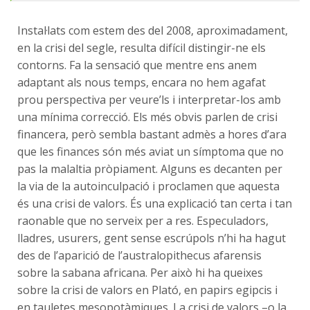
Instal·lats com estem des del 2008, aproximadament,
en la crisi del segle, resulta difícil distingir-ne els
contorns. Fa la sensació que mentre ens anem
adaptant als nous temps, encara no hem agafat
prou perspectiva per veure’ls i interpretar-los amb
una mínima correcció. Els més obvis parlen de crisi
financera, però sembla bastant admès a hores d’ara
que les finances són més aviat un símptoma que no
pas la malaltia pròpiament. Alguns es decanten per
la via de la autoinculpació i proclamen que aquesta
és una crisi de valors. És una explicació tan certa i tan
raonable que no serveix per a res. Especuladors,
lladres, usurers, gent sense escrúpols n’hi ha hagut
des de l’aparició de l’australopithecus afarensis
sobre la sabana africana. Per això hi ha queixes
sobre la crisi de valors en Plató, en papirs egipcis i
en tauletes mesopotàmiques. La crisi de valors –o la