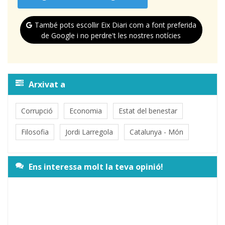
També pots escollir Eix Diari com a font preferida
de Google i no perdre't les nostres notícies
Arxivat a
Corrupció
Economia
Estat del benestar
Filosofia
Jordi Larregola
Catalunya - Món
Ens interessa molt la teva opinió!