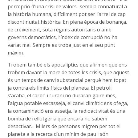
percepció d’una crisi de valors- sembla connatural a
la història humana, difícilment pot ser l’arrel de cap
discontinuïtat històrica. En plena època de bonança,
de creixement, sota règims autoritaris o amb
governs democràtics, l’índex de corrupció no ha
variat mai. Sempre es troba just en el seu punt
màxim.
Trobem també els apocalíptics que afirmen que ens
trobem davant la mare de totes les crisis, que aquest
és un temps de canvi substancial perquè hem topat
ja contra els límits físics del planeta. El petroli
s’acaba, el carbó i l’urani no duraran gaire més,
l’aigua potable escasseja, el canvi climàtic ens ofega,
la contaminació ens assetja, la radioactivitat és una
bomba de rellotgeria que encara no sabem
desactivar… Milers de persones migren per tot el
planeta a la recerca d’un mínim de pau i són