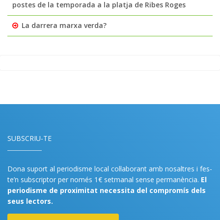
postes de la temporada a la platja de Ribes Roges
La darrera marxa verda?
SUBSCRIU-TE
Dona suport al periodisme local col·laborant amb nosaltres i fes-
te’n subscriptor per només 1€ setmanal sense permanència.
El
periodisme de proximitat necessita del compromís dels
seus lectors.