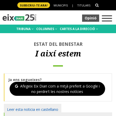
SUBSCRIU-TE ARA!
MUNICIPIS
|
TITULARS
Opinió
TRIBUNA
COLUMNES
CARTES A LA DIRECCIÓ
ESTAT DEL BENESTAR
I així estem
Ja ens segueixes?
Afegeix Eix Diari com a mitjà preferit a Google i
no perdre't les nostres notícies
Leer esta noticia en castellano