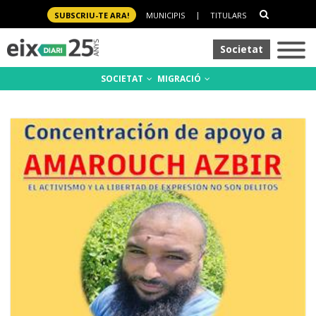
SUBSCRIU-TE ARA!
MUNICIPIS
|
TITULARS
Societat
SOCIETAT
MIGRACIÓ