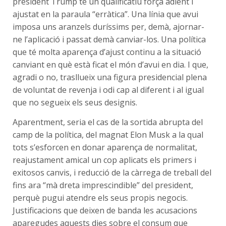
president Trump té un qualificatiu força adient i
ajustat en la paraula “erràtica”. Una línia que avui
imposa uns aranzels duríssims per, demà, ajornar-
ne l’aplicació i passat demà canviar-los. Una política
que té molta aparença d’ajust continu a la situació
canviant en què està ficat el món d’avui en dia. I que,
agradi o no, trasllueix una figura presidencial plena
de voluntat de revenja i odi cap al diferent i al igual
que no segueix els seus designis.
Aparentment, seria el cas de la sortida abrupta del
camp de la política, del magnat Elon Musk a la qual
tots s’esforcen en donar aparença de normalitat,
reajustament amical un cop aplicats els primers i
exitosos canvis, i reducció de la càrrega de treball del
fins ara “mà dreta imprescindible” del president,
perquè pugui atendre els seus propis negocis.
Justificacions que deixen de banda les acusacions
aparegudes aquests dies sobre el consum que