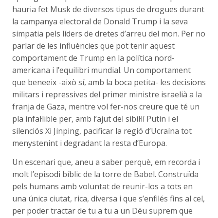
hauria fet Musk de diversos tipus de drogues durant
la campanya electoral de Donald Trump i la seva
simpatia pels líders de dretes d’arreu del mon. Per no
parlar de les influències que pot tenir aquest
comportament de Trump en la política nord-
americana i l’equilibri mundial. Un comportament
que beneeix -això sí, amb la boca petita- les decisions
militars i repressives del primer ministre israelià a la
franja de Gaza, mentre vol fer-nos creure que té un
pla infal·lible per, amb l’ajut del sibil·lí Putin i el
silenciós Xi Jinping, pacificar la regió d’Ucraïna tot
menystenint i degradant la resta d’Europa.
Un escenari que, aneu a saber perquè, em recorda i
molt l’episodi bíblic de la torre de Babel. Construïda
pels humans amb voluntat de reunir-los a tots en
una única ciutat, rica, diversa i que s’enfilés fins al cel,
per poder tractar de tu a tu a un Déu suprem que