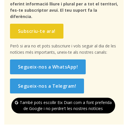
oferint informació lliure i plural per a tot el territori,
fes-te subscriptor avui. El teu suport fa la
diferència.
Subscriu-te ara!
Però si ara no et pots subscriure i vols seguir al dia de les
notícies més importants, uneix-te als nostres canals:
Segueix-nos a WhatsApp!
Segueix-nos a Telegram!
També pots escollir Eix Diari com a font preferida
de Google i no perdre't les nostres notícies