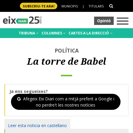
SUBSCRIU-TE ARA!
MUNICIPIS
|
TITULARS
Opinió
TRIBUNA
COLUMNES
CARTES A LA DIRECCIÓ
POLÍTICA
La torre de Babel
Ja ens segueixes?
Afegeix Eix Diari com a mitjà preferit a Google i
no perdre't les nostres notícies
Leer esta noticia en castellano