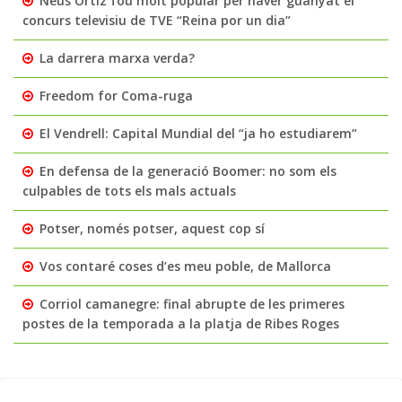
Neus Ortiz fou molt popular per haver guanyat el
concurs televisiu de TVE “Reina por un dia”
La darrera marxa verda?
Freedom for Coma-ruga
El Vendrell: Capital Mundial del “ja ho estudiarem”
En defensa de la generació Boomer: no som els
culpables de tots els mals actuals
Potser, només potser, aquest cop sí
Vos contaré coses d’es meu poble, de Mallorca
Corriol camanegre: final abrupte de les primeres
postes de la temporada a la platja de Ribes Roges