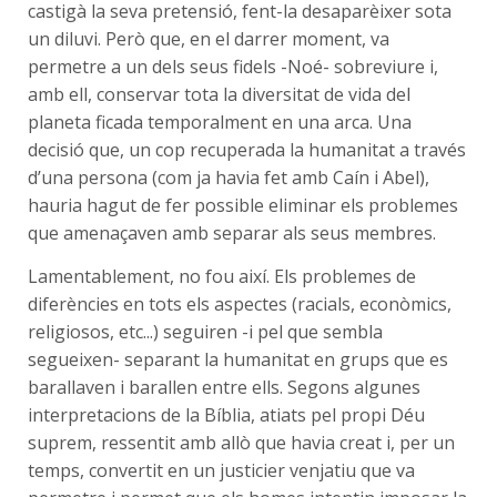
castigà la seva pretensió, fent-la desaparèixer sota
un diluvi. Però que, en el darrer moment, va
permetre a un dels seus fidels -Noé- sobreviure i,
amb ell, conservar tota la diversitat de vida del
planeta ficada temporalment en una arca. Una
decisió que, un cop recuperada la humanitat a través
d’una persona (com ja havia fet amb Caín i Abel),
hauria hagut de fer possible eliminar els problemes
que amenaçaven amb separar als seus membres.
Lamentablement, no fou així. Els problemes de
diferències en tots els aspectes (racials, econòmics,
religiosos, etc...) seguiren -i pel que sembla
segueixen- separant la humanitat en grups que es
barallaven i barallen entre ells. Segons algunes
interpretacions de la Bíblia, atiats pel propi Déu
suprem, ressentit amb allò que havia creat i, per un
temps, convertit en un justicier venjatiu que va