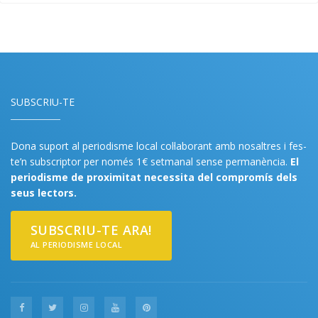
SUBSCRIU-TE
Dona suport al periodisme local col·laborant amb nosaltres i fes-
te’n subscriptor per només 1€ setmanal sense permanència.
El
periodisme de proximitat necessita del compromís dels
seus lectors.
SUBSCRIU-TE ARA!
AL PERIODISME LOCAL