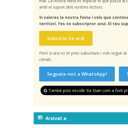
mai. La nostra feina és explicar el que passa a
amb el suport dels nostres lectors.
Si valores la nostra feina i vols que continu
territori, fes-te subscriptor avui. El teu sup
Subscriu-te ara!
Però si ara no et pots subscriure i vols seguir a
canals:
Segueix-nos a WhatsApp!
També pots escollir Eix Diari com a font pr
Arxivat a