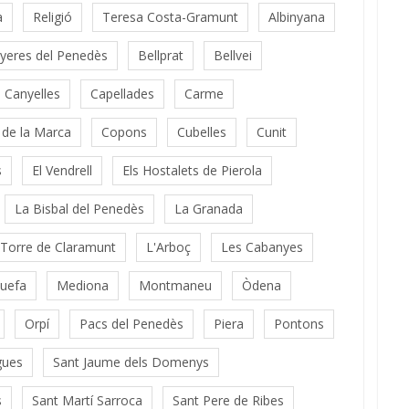
a
Religió
Teresa Costa-Gramunt
Albinyana
yeres del Penedès
Bellprat
Bellvei
Canyelles
Capellades
Carme
í de la Marca
Copons
Cubelles
Cunit
s
El Vendrell
Els Hostalets de Pierola
La Bisbal del Penedès
La Granada
 Torre de Claramunt
L'Arboç
Les Cabanyes
uefa
Mediona
Montmaneu
Òdena
Orpí
Pacs del Penedès
Piera
Pontons
gues
Sant Jaume dels Domenys
s
Sant Martí Sarroca
Sant Pere de Ribes