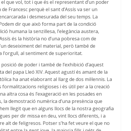
 el que vol, tot i que és el representant d’un poder
om de Francesc perquè el sant d’Assís va ser un
, encarcarada i desmesurada del seu temps. La
 Podem dir que això forma part de la condició
ió humana la senzillesa, l’elegància austera,
d’Assís és la història no d’una pobresa com de
’un deseiximent del material, però també de
a l’orgull, al sentiment de superioritat.
a posició de poder i també de l’exhibició d’aquest
ta del papa Lleó XIV. Aquest agustí és amant de la
atòlica ha anat elaborant al llarg de dos mil·lennis. La
 formalitzacions religioses i és útil per a la creació
na altra cosa és l’exageració en les posades en
s, la demostració numèrica d’una presència que
e hem llegit que en alguns llocs de la nostra geografia
es per dir missa en deu, vint llocs diferents, i a
 alt de feligresos. Potser s’ha fet veure el que no
tat entre la gent jove, la majoria fills i néts de