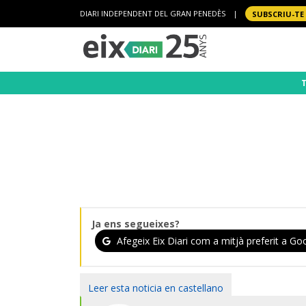
DIARI INDEPENDENT DEL GRAN PENEDÈS
|
SUBSCRIU-TE
Ja ens segueixes?
Afegeix Eix Diari com a mitjà preferit a Goo
Leer esta noticia en castellano