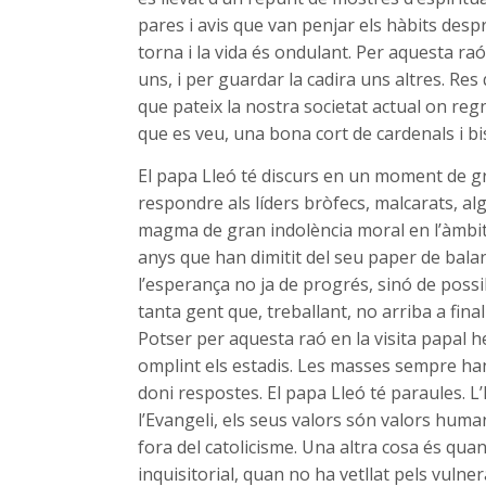
pares i avis que van penjar els hàbits despr
torna i la vida és ondulant. Per aquesta raó l
uns, i per guardar la cadira uns altres. Re
que pateix la nostra societat actual on regna
que es veu, una bona cort de cardenals i bi
El papa Lleó té discurs en un moment de gra
respondre als líders bròfecs, malcarats, al
magma de gran indolència moral en l’àmbit
anys que han dimitit del seu paper de bala
l’esperança no ja de progrés, sinó de possi
tanta gent que, treballant, no arriba a fin
Potser per aquesta raó en la visita papal he
omplint els estadis. Les masses sempre han
doni respostes. El papa Lleó té paraules. L’
l’Evangeli, els seus valors són valors human
fora del catolicisme. Una altra cosa és quan
inquisitorial, quan no ha vetllat pels vulne