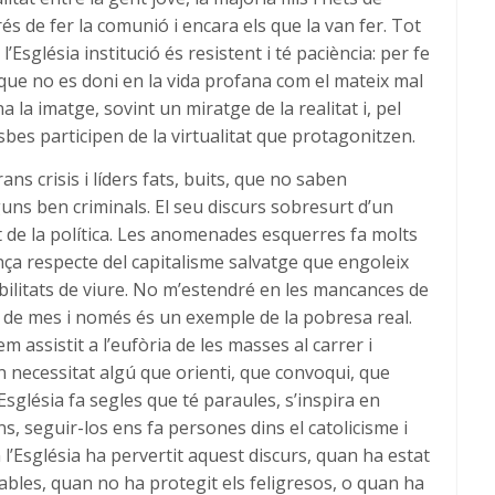
és de fer la comunió i encara els que la van fer. Tot
’Església institució és resistent i té paciència: per fe
s que no es doni en la vida profana com el mateix mal
 la imatge, sovint un miratge de la realitat i, pel
sbes participen de la virtualitat que protagonitzen.
ns crisis i líders fats, buits, que no saben
guns ben criminals. El seu discurs sobresurt d’un
 de la política. Les anomenades esquerres fa molts
nça respecte del capitalisme salvatge que engoleix
bilitats de viure. No m’estendré en les mancances de
al de mes i només és un exemple de la pobresa real.
m assistit a l’eufòria de les masses al carrer i
 necessitat algú que orienti, que convoqui, que
Església fa segles que té paraules, s’inspira en
s, seguir-los ens fa persones dins el catolicisme i
 l’Església ha pervertit aquest discurs, quan ha estat
rables, quan no ha protegit els feligresos, o quan ha