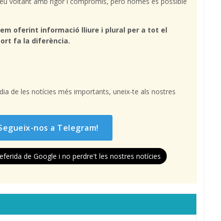
l teu voltant amb rigor i compromís, però només és possible
em oferint informació lliure i plural per a tot el
ort fa la diferència.
l dia de les notícies més importants, uneix-te als nostres
Segueix-nos a Telegram!
eferida de Google i no perdre't les nostres notícies