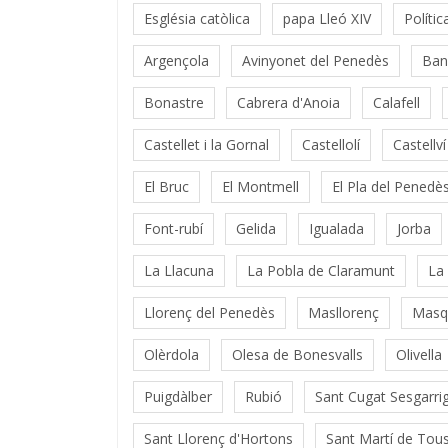
Església catòlica
papa Lleó XIV
Polític
Argençola
Avinyonet del Penedès
Ban
Bonastre
Cabrera d'Anoia
Calafell
Castellet i la Gornal
Castellolí
Castellv
El Bruc
El Montmell
El Pla del Penedè
Font-rubí
Gelida
Igualada
Jorba
La Llacuna
La Pobla de Claramunt
La
Llorenç del Penedès
Masllorenç
Masq
Olèrdola
Olesa de Bonesvalls
Olivella
Puigdàlber
Rubió
Sant Cugat Sesgarri
Sant Llorenç d'Hortons
Sant Martí de Tou