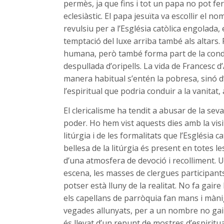
permès, ja que fins i tot un papa no pot fer
eclesiàstic. El papa jesuïta va escollir el n
revulsiu per a l’Església catòlica engolada
temptació del luxe arriba també als altars.
humana, però també forma part de la condic
despullada d’oripells. La vida de Francesc 
manera habitual s’entén la pobresa, sinó d
l’espiritual que podria conduir a la vanitat, 
El clericalisme ha tendit a abusar de la sev
poder. Ho hem vist aquests dies amb la visi
litúrgia i de les formalitats que l’Església c
bellesa de la litúrgia és present en totes les
d’una atmosfera de devoció i recolliment. U
escena, les masses de clergues participant
potser està lluny de la realitat. No fa gair
els capellans de parròquia fan mans i mànigu
vegades allunyats, per a un nombre no gaire
és llevat d’un repunt de mostres d’espirituali