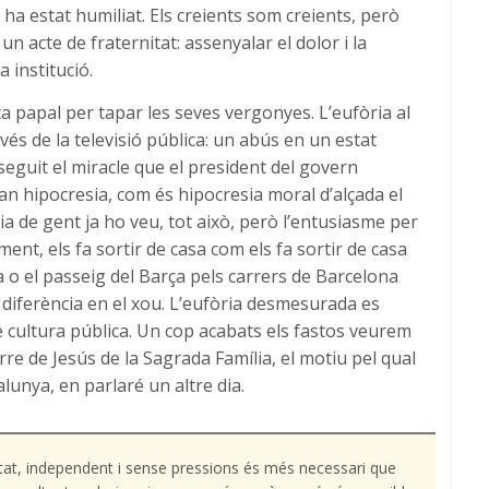
ha estat humiliat. Els creients som creients, però
un acte de fraternitat: assenyalar el dolor i la
 institució.
ita papal per tapar les seves vergonyes. L’eufòria al
avés de la televisió pública: un abús en un estat
eguit el miracle que el president del govern
ran hipocresia, com és hipocresia moral d’alçada el
ia de gent ja ho veu, tot això, però l’entusiasme per
ment, els fa sortir de casa com els fa sortir de casa
o el passeig del Barça pels carrers de Barcelona
 diferència en el xou. L’eufòria desmesurada es
e cultura pública. Un cop acabats els fastos veurem
rre de Jesús de la Sagrada Família, el motiu pel qual
lunya, en parlaré un altre dia.
tat, independent i sense pressions és més necessari que