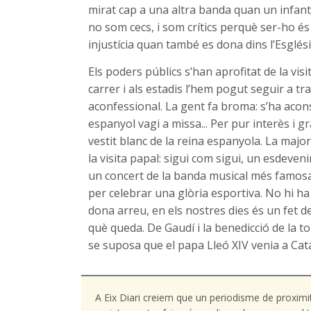
mirat cap a una altra banda quan un infant 
no som cecs, i som crítics perquè ser-ho és 
injustícia quan també es dona dins l’Església
Els poders públics s’han aprofitat de la vis
carrer i als estadis l’hem pogut seguir a tr
aconfessional. La gent fa broma: s’ha acons
espanyol vagi a missa... Per pur interès i g
vestit blanc de la reina espanyola. La major
la visita papal: sigui com sigui, un esdeveni
un concert de la banda musical més famosa 
per celebrar una glòria esportiva. No hi ha
dona arreu, en els nostres dies és un fet d
què queda. De Gaudí i la benedicció de la to
se suposa que el papa Lleó XIV venia a Cata
A Eix Diari creiem que un periodisme de proximi