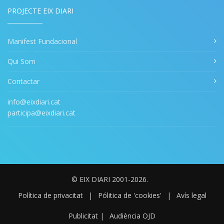
PROJECTE EIX DIARI
Manifest Fundacional
Qui Som
Contactar
info@eixdiari.cat
participa@eixdiari.cat
© EIX DIARI 2001-2026.
Política de privacitat
|
Pólitica de 'cookies'
|
Avís legal
Publicitat
|
Audiència OJD