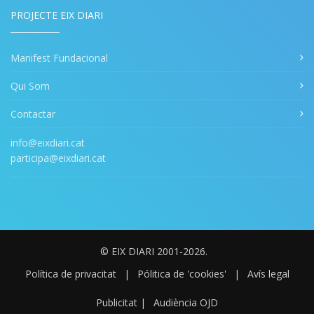
PROJECTE EIX DIARI
Manifest Fundacional
Qui Som
Contactar
info@eixdiari.cat
participa@eixdiari.cat
© EIX DIARI 2001-2026.
Política de privacitat
|
Pólitica de 'cookies'
|
Avís legal
Publicitat
|
Audiència OJD