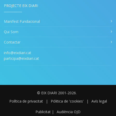
PROJECTE EIX DIARI
Manifest Fundacional
Qui Som
Contactar
info@eixdiari.cat
participa@eixdiari.cat
© EIX DIARI 2001-2026.
Política de privacitat
|
Pólitica de 'cookies'
|
Avís legal
Publicitat
|
Audiència OJD