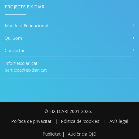
PROJECTE EIX DIARI
Manifest Fundacional
Qui Som
Contactar
info@eixdiari.cat
participa@eixdiari.cat
© EIX DIARI 2001-2026.
Política de privacitat
|
Pólitica de 'cookies'
|
Avís legal
Publicitat
|
Audiència OJD