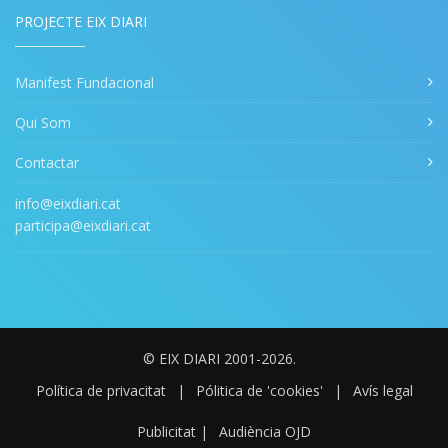
PROJECTE EIX DIARI
Manifest Fundacional
Qui Som
Contactar
info@eixdiari.cat
participa@eixdiari.cat
© EIX DIARI 2001-2026.
Política de privacitat
|
Pólitica de 'cookies'
|
Avís legal
Publicitat
|
Audiència OJD