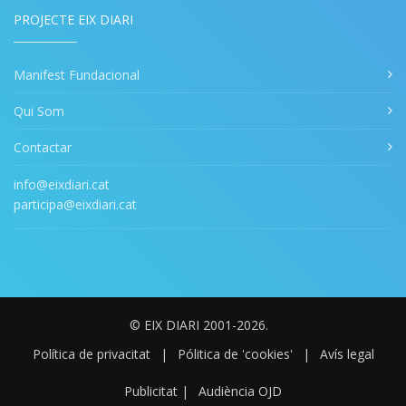
PROJECTE EIX DIARI
Manifest Fundacional
Qui Som
Contactar
info@eixdiari.cat
participa@eixdiari.cat
© EIX DIARI 2001-2026.
Política de privacitat
|
Pólitica de 'cookies'
|
Avís legal
Publicitat
|
Audiència OJD