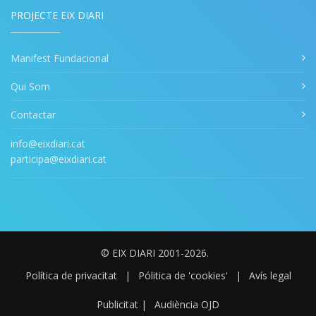
PROJECTE EIX DIARI
Manifest Fundacional
Qui Som
Contactar
info@eixdiari.cat
participa@eixdiari.cat
© EIX DIARI 2001-2026.
Política de privacitat
|
Pólitica de 'cookies'
|
Avís legal
Publicitat
|
Audiència OJD