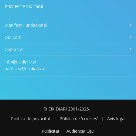
PROJECTE EIX DIARI
Manifest Fundacional
Qui Som
Contactar
info@eixdiari.cat
participa@eixdiari.cat
© EIX DIARI 2001-2026.
Política de privacitat
|
Pólitica de 'cookies'
|
Avís legal
Publicitat
|
Audiència OJD