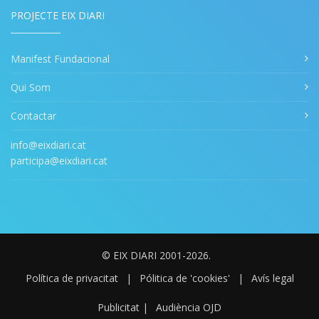
PROJECTE EIX DIARI
Manifest Fundacional
Qui Som
Contactar
info@eixdiari.cat
participa@eixdiari.cat
© EIX DIARI 2001-2026.
Política de privacitat
|
Pólitica de 'cookies'
|
Avís legal
Publicitat
|
Audiència OJD