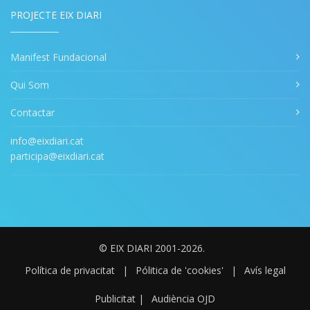
PROJECTE EIX DIARI
Manifest Fundacional
Qui Som
Contactar
info@eixdiari.cat
participa@eixdiari.cat
© EIX DIARI 2001-2026.
Política de privacitat
|
Pólitica de 'cookies'
|
Avís legal
Publicitat
|
Audiència OJD