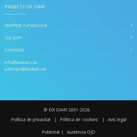
PROJECTE EIX DIARI
Manifest Fundacional
Qui Som
Contactar
info@eixdiari.cat
participa@eixdiari.cat
© EIX DIARI 2001-2026.
Política de privacitat
|
Pólitica de 'cookies'
|
Avís legal
Publicitat
|
Audiència OJD