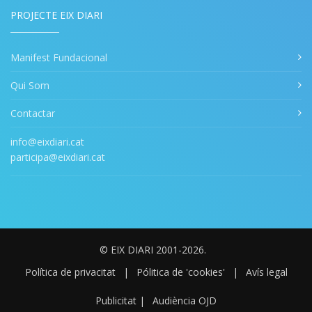
PROJECTE EIX DIARI
Manifest Fundacional
Qui Som
Contactar
info@eixdiari.cat
participa@eixdiari.cat
© EIX DIARI 2001-2026.
Política de privacitat
|
Pólitica de 'cookies'
|
Avís legal
Publicitat
|
Audiència OJD