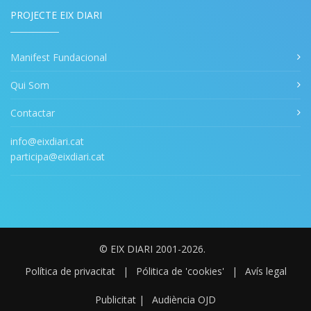
PROJECTE EIX DIARI
Manifest Fundacional
Qui Som
Contactar
info@eixdiari.cat
participa@eixdiari.cat
© EIX DIARI 2001-2026.
Política de privacitat
|
Pólitica de 'cookies'
|
Avís legal
Publicitat
|
Audiència OJD