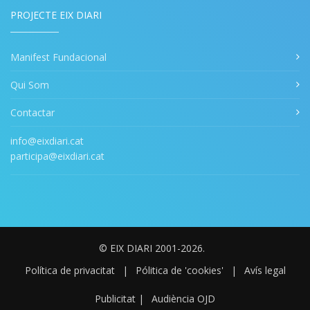
PROJECTE EIX DIARI
Manifest Fundacional
Qui Som
Contactar
info@eixdiari.cat
participa@eixdiari.cat
© EIX DIARI 2001-2026.
Política de privacitat
|
Pólitica de 'cookies'
|
Avís legal
Publicitat
|
Audiència OJD